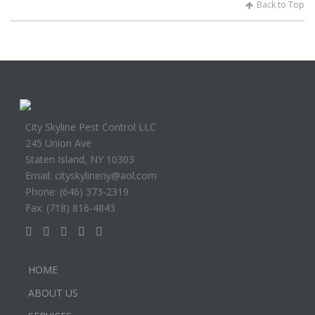
Back to Top
City Skyline Pest Control LLC
245 Union Ave
Staten Island, NY 10303
Email: cityskylineny@aol.com
Phone: (646) 373-2319
Fax: (718) 816-4843
HOME
ABOUT US